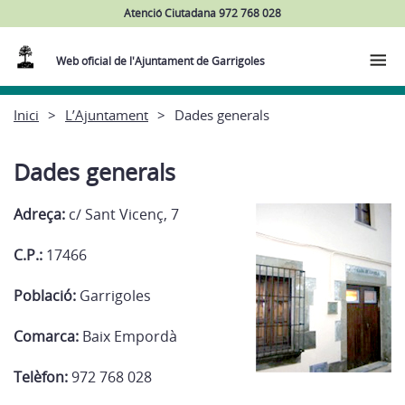
Atenció Ciutadana 972 768 028
Web oficial de l'Ajuntament de Garrigoles
Inici
L’Ajuntament
Dades generals
Dades generals
Adreça:
c/ Sant Vicenç, 7
C.P.:
17466
Població:
Garrigoles
Comarca:
Baix Empordà
Telèfon:
972 768 028