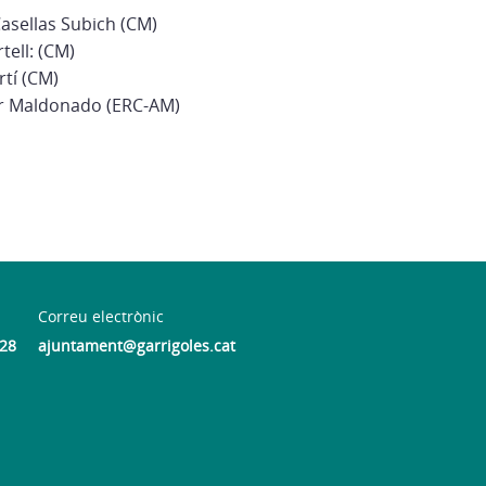
Casellas Subich (CM)
tell: (CM)
artí (CM)
r Maldonado (ERC-AM)
Correu electrònic
028
ajuntament@garrigoles.cat