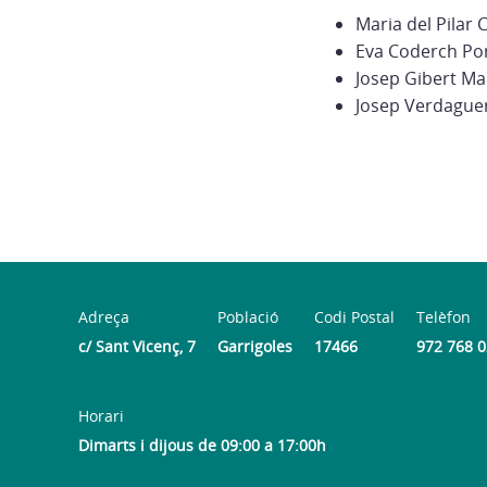
Maria del Pilar 
Eva Coderch Por
Josep Gibert M
Josep Verdague
Adreça
Població
Codi Postal
Telèfon
c/ Sant Vicenç, 7
Garrigoles
17466
972 768 
Horari
Dimarts i dijous de 09:00 a 17:00h